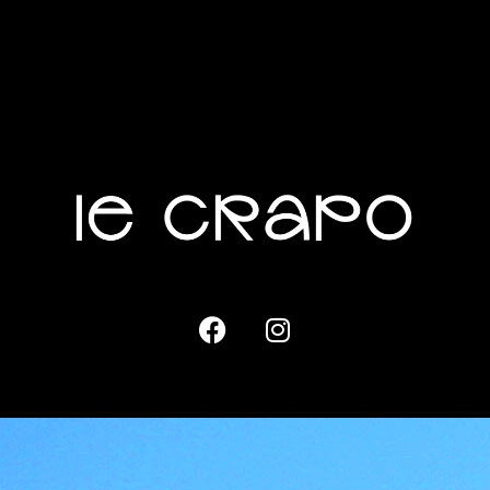
Vélib : Station 44017 •
Jules Guesde • Pont du Port-à-l’Anglais
Voiture : stationnement publics à proximité / Parking Buffalo Grill.
–
Le CRAPO – Centre de Réemploi Culturel – 2025