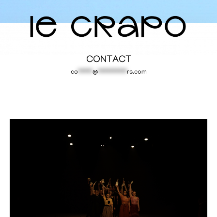
CONTACT
co
*****
@
**********
rs.com