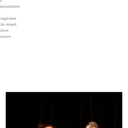
s.
époussiérer
Imaginaire
le vivant.
clure
écouvre