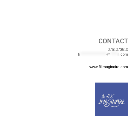
CONTACT
0761073610
fi
***********
@
***
il.com
www.filimaginaire.com